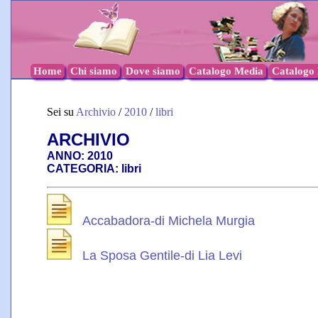
Home
Chi siamo
Dove siamo
Catalogo Media
Catalogo l
Sei su
Archivio
/
2010
/
libri
ARCHIVIO
ANNO: 2010
CATEGORIA: libri
Accabadora-di Michela Murgia
La Sposa Gentile-di Lia Levi