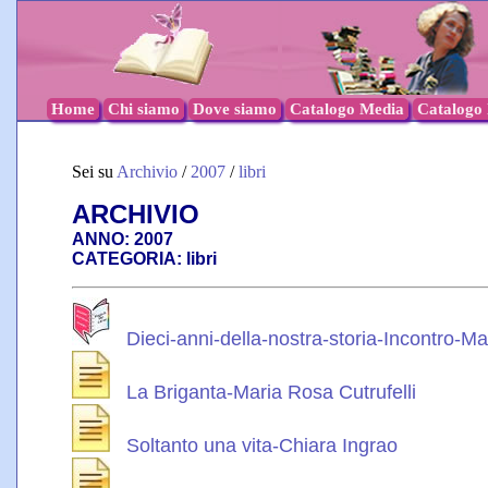
Home
Chi siamo
Dove siamo
Catalogo Media
Catalogo l
Sei su
Archivio
/
2007
/
libri
ARCHIVIO
ANNO: 2007
CATEGORIA: libri
Dieci-anni-della-nostra-storia-Incontro-Mar
La Briganta-Maria Rosa Cutrufelli
Soltanto una vita-Chiara Ingrao