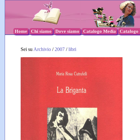
Home
Chi siamo
Dove siamo
Catalogo Media
Catalogo l
Sei su
Archivio
/
2007
/
libri