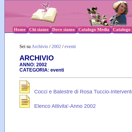
Home
Chi siamo
Dove siamo
Catalogo Media
Catalogo l
Sei su
Archivio
/
2002
/
eventi
ARCHIVIO
ANNO: 2002
CATEGORIA: eventi
Cocci e Balestre di Rosa Tuccio-Intervento
Elenco Attivita'-Anno 2002