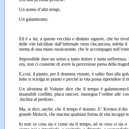
Un uomo d’altri tempi.
Un galantuomo.
Ed è a lui, a questo vecchio e distinto signore, che ho rivol
delle vite falcidiate dall’infernale virus che,ancora, infetta 
stretta di una mano rassicurante, che le accompagni nell’est
Impossibile dare un senso a tanto dolore e tanta sofferenza. 
ora, non ci consente di avere la percezione piena della trage
E,così, il pianto, per il dramma vissuto, è salito fino alla go
lutto si sciolga in pianto e perché la vita possa riprendere il r
Un aforisma di Voltaire dice che il tempo è galantuomo:fa 
insanabili conflitti, placa rancori, riassegna l’ordine alle
.Inclina al perdono .
Ma, si dice, anche, che il tempo è tiranno. E’ Kronos il dio g
grande Moloch, che macina qualsiasi forma di vita incappi tr
Io non so cosa sia e come sia il tempo, né se esso ci sia o 