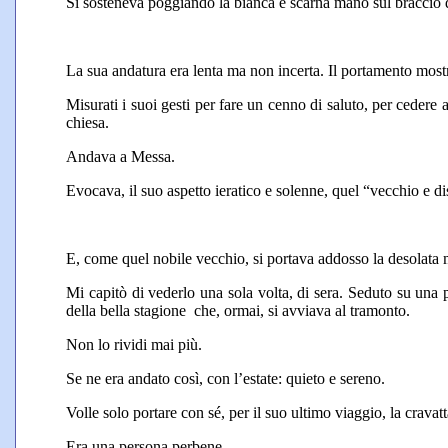
Si sosteneva poggiando la bianca e scarna mano sul braccio di 
La sua andatura era lenta ma non incerta. Il portamento mostr
Misurati i suoi gesti per fare un cenno di saluto, per cedere a
chiesa.
Andava a Messa.
Evocava, il suo aspetto ieratico e solenne, quel “vecchio e 
E, come quel nobile vecchio, si portava addosso la desolata 
Mi capitò di vederlo una sola volta, di sera. Seduto su una
della bella stagione che, ormai, si avviava al tramonto.
Non lo rividi mai più.
Se ne era andato così, con l’estate: quieto e sereno.
Volle solo portare con sé, per il suo ultimo viaggio, la cravatt
Era una persona perbene.