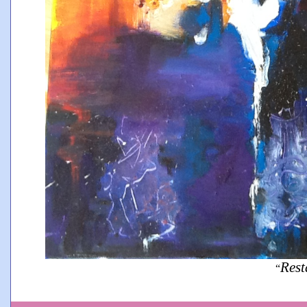
Rest
“