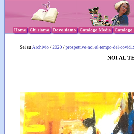
Home
Chi siamo
Dove siamo
Catalogo Media
Catalogo l
Sei su
Archivio
/
2020
/
prospettive-noi-al-tempo-del-covid1
NOI AL T