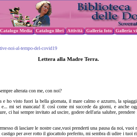
Catalogo Media
Catalogo libri
Attività
Galleria foto
Galleria v
tive-noi-al-tempo-del-covid19
Lettera alla Madre Terra.
sempre alterata con me, con noi?
 ho visto fuori la bella giornata, il mare calmo e azzurro, la spiaggia
 e... mi sei mancata! E così come mi succede da giorni, e anche og
re, ci hai sempre invitato ad uscire, godere dell'aria salubre, prendere il
rmesso di lasciare le nostre case,vuoi prenderti una pausa da noi, vuoi 
astigo per aver rotto il giocattolo preferito, mi sembra di udire i tuoi r