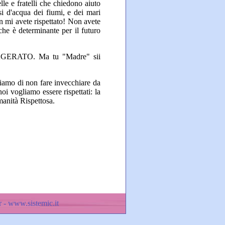
elle e fratelli che chiedono aiuto
rsi d'acqua dei fiumi, e dei mari
Non mi avete rispettato! Non avete
 che è determinante per il futuro
ESAGERATO. Ma tu "Madre" sii
iamo di non fare invecchiare da
i vogliamo essere rispettati: la
manità Rispettosa.
 - www.sistemic.it