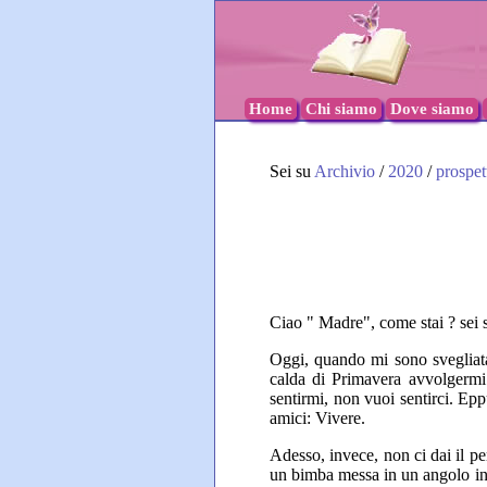
Home
Chi siamo
Dove siamo
Sei su
Archivio
/
2020
/
prospet
Ciao " Madre", come stai ? sei 
Oggi, quando mi sono svegliata e
calda di Primavera avvolgermi
sentirmi, non vuoi sentirci. Eppu
amici: Vivere.
Adesso, invece, non ci dai il pe
un bimba messa in un angolo in c