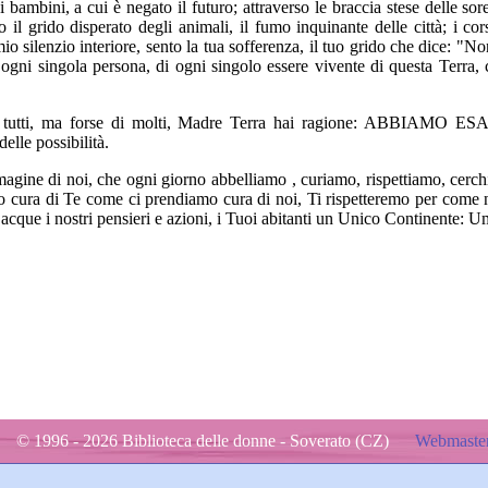
i bambini, a cui è negato il futuro; attraverso le braccia stese delle sor
o il grido disperato degli animali, il fumo inquinante delle città; i co
 mio silenzio interiore, sento la tua sofferenza, il tuo grido che dice: "
di ogni singola persona, di ogni singolo essere vivente di questa Terra,
 tutti, ma forse di molti, Madre Terra hai ragione: ABBIAMO 
elle possibilità.
agine di noi, che ogni giorno abbelliamo , curiamo, rispettiamo, cerch
 cura di Te come ci prendiamo cura di noi, Ti rispetteremo per come no
e acque i nostri pensieri e azioni, i Tuoi abitanti un Unico Continente: U
© 1996 - 2026 Biblioteca delle donne - Soverato (CZ)
Webmaster