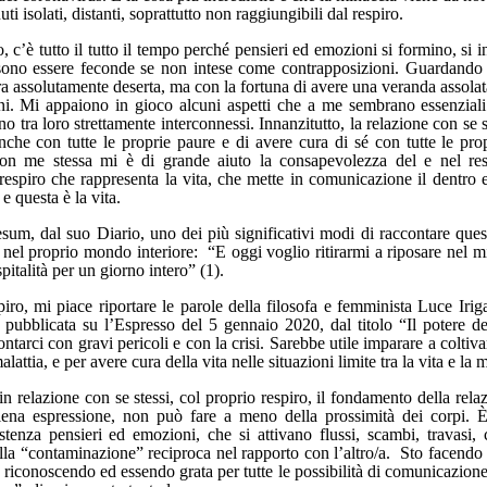
ti isolati, distanti, soprattutto non raggiungibili dal respiro.
, c’è tutto il tutto il tempo perché pensieri ed emozioni si formino, si 
sono essere feconde se non intese come contrapposizioni. Guardando a
ra assolutamente deserta, ma con la fortuna di avere una veranda assolat
ni. Mi appaiono in gioco alcuni aspetti che a me sembrano essenziali:
o tra loro strettamente interconnessi. Innanzitutto, la relazione con se st
anche con tutte le proprie paure e di avere cura di sé con tutte le prop
con me stessa mi è di grande aiuto la consapevolezza del e nel respi
respiro che rappresenta la vita, che mette in comunicazione il dentro 
e questa è la vita.
esum, dal suo Diario, uno dei più significativi modi di raccontare quest
, nel proprio mondo interiore: “E oggi voglio ritirarmi a riposare nel m
spitalità per un giorno intero” (1).
iro, mi piace riportare le parole della filosofa e femminista Luce Iriga
 pubblicata su l’Espresso del 5 gennaio 2020, dal titolo “Il potere del
ontarci con gravi pericoli e con la crisi. Sarebbe utile imparare a coltiv
malattia, e per avere cura della vita nelle situazioni limite tra la vita e la 
n relazione con se stessi, col proprio respiro, il fondamento della relazi
iena espressione, non può fare a meno della prossimità dei corpi. È 
tenza pensieri ed emozioni, che si attivano flussi, scambi, travasi,
alla “contaminazione” reciproca nel rapporto con l’altro/a. Sto facendo 
e, riconoscendo ed essendo grata per tutte le possibilità di comunicazione