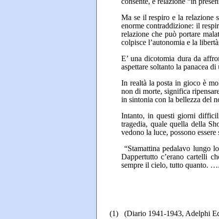
consente, e relazione “in presen
Ma se il respiro e la relazione 
enorme contraddizione: il respiro
relazione che può portare malatt
colpisce l’autonomia e la libertà,
E’ una dicotomia dura da affro
aspettare soltanto la panacea d
In realtà la posta in gioco è mo
non di morte, significa ripensar
in sintonia con la bellezza del n
Intanto, in questi giorni diffi
tragedia, quale quella della S
vedono la luce, possono essere s
“
Stamattina pedalavo lungo lo 
Dappertutto c’erano cartelli c
sempre il cielo, tutto quanto. …
(1)
(Diario 1941-1943, Adelphi Ed