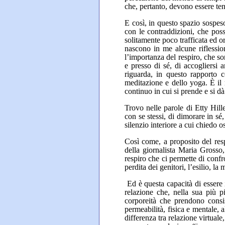
che, pertanto, devono essere tenu
E così, in questo spazio sospeso
con le contraddizioni, che pos
solitamente poco trafficata ed o
nascono in me alcune riflessio
l’importanza del respiro, che son
e presso di sé, di accogliersi 
riguarda, in questo rapporto 
meditazione e dello yoga. È il 
continuo in cui si prende e si dà 
Trovo nelle parole di Etty Hill
con se stessi, di dimorare in sé
silenzio interiore a cui chiedo o
Così come, a proposito del resp
della giornalista Maria Grosso,
respiro che ci permette di confr
perdita dei genitori, l’esilio, la 
Ed è questa capacità di essere i
relazione che, nella sua più p
corporeità che prendono consis
permeabilità, fisica e mentale, 
differenza tra relazione virtual