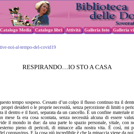
Catalogo Media
Catalogo libri
Attività
Galleria foto
Galleria v
tive-noi-al-tempo-del-covid19
RESPIRANDO…IO STO A CASA
questo tempo sospeso. Cessato d’un colpo il flusso continuo tra il dentro
 i propri desideri o le proprie necessità, senza percezione di limiti o p
ra il dentro e il fuori, separata da un cancello. È un confine material
un mese fa era cosa scontata, senza necessità alcuna di essere valu
vide il mondo in due: da una parte lo spazio personale, vitale, con n
 esterno pieno di pericoli, di minacce alla nostra vita. È così, mi p
l coronavirus. E la cosa più incredibile è che la minaccia viene da noi s