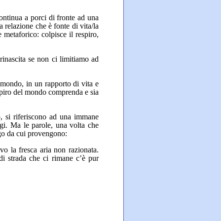
continua a porci di fronte ad una
a relazione che è fonte di vita/la
 metaforico: colpisce il respiro,
inascita se non ci limitiamo ad
l mondo, in un rapporto di vita e
respiro del mondo comprenda e sia
ro, si riferiscono ad una immane
gi. Ma le parole, una volta che
uogo da cui provengono:
vo la fresca aria non razionata.
di strada che ci rimane c’è pur