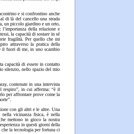
incontrino e si confrontino anche
l di là del cancello una strada
a, un piccolo giardino e un orto,
 l’importanza della relazione e
essi, la capacità di sostare in sé
rie fragilità. Per quello che mi
ro attraverso la pratica della
e il fuori di me, in uno scambio
a capacità di essere in contatto
io silenzio, nello spazio del mio
ray, contenute in una intervista
 respiro”, in cui afferma: “è il
arlo per affrontare prove come la
morte”.
one con gli altri e le altre. Una
nella vicinanza fisica, è nella
 che mettono in gioco la nostra
esperienza in questi giorni della
 che la tecnologia per fortuna ci