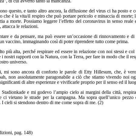
za”, di cui avverto tanto la mancanza.
sono questo, e tanto altro ancora, la diffusione del virus ci ha posto e 
 che è la vita/il respiro che può portare pericolo e minaccia di morte; l
ia a morte. Possiamo leggere l’effetto del coronavirus in senso reale e
 attacca le relazioni.
ntare e da pensare, ma può essere un’occasione di rinnovamento e di r
i un vaccino, immaginando così di poter riprendere tutto come prima.
lto più alta, perché respirare ed essere in relazione con noi stessi e co
e i nostri rapporti con la Natura, con la Terra, per fare in modo che il 
ostro universo.
cili, mi sono ancora di conforto le parole di Etty Hillesum, che, è ve
hoah, non assolutamente paragonabile a ciò che stiamo vivendo noi og
ignificanti di altre esperienze e vivificarle proprio per il senso ed il l
Stadionkade e mi godevo l’ampio cielo ai margini della città, respira
he ci vietano le strade per la campagna. Ma sopra quell’unico pezzo 
. I cieli si stendono dentro di me come sopra di me. (2)
izioni, pag. 148)