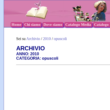
Home
Chi siamo
Dove siamo
Catalogo Media
Catalogo l
Sei su
Archivio
/
2010
/
opuscoli
ARCHIVIO
ANNO: 2010
CATEGORIA: opuscoli