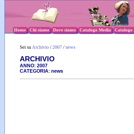
Home
Chi siamo
Dove siamo
Catalogo Media
Catalogo l
Sei su
Archivio
/
2007
/
news
ARCHIVIO
ANNO: 2007
CATEGORIA: news