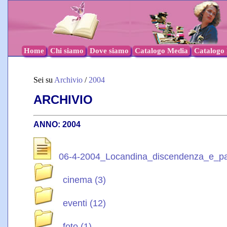
Home
Chi siamo
Dove siamo
Catalogo Media
Catalogo l
Sei su
Archivio
/
2004
ARCHIVIO
ANNO: 2004
06-4-2004_Locandina_discendenza_e_pare
cinema (3)
eventi (12)
foto (1)