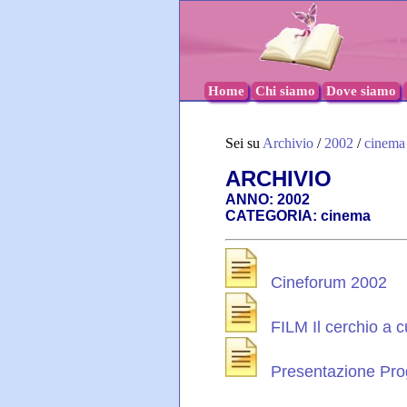
Home
Chi siamo
Dove siamo
Sei su
Archivio
/
2002
/
cinema
ARCHIVIO
ANNO: 2002
CATEGORIA: cinema
Cineforum 2002
FILM Il cerchio a cu
Presentazione Proge