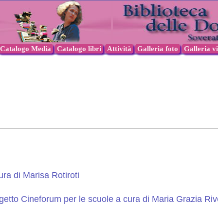
Catalogo Media
Catalogo libri
Attività
Galleria foto
Galleria v
ra di Marisa Rotiroti
tto Cineforum per le scuole a cura di Maria Grazia Riv