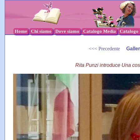
Home
Chi siamo
Dove siamo
Catalogo Media
Catalogo l
<<< Precedente
Galle
Rita Punzi introduce Una cosa