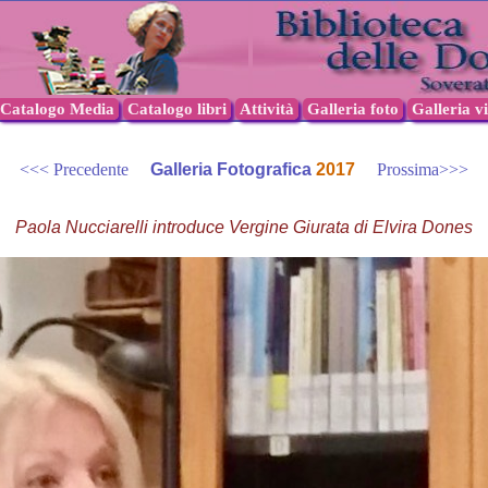
Catalogo Media
Catalogo libri
Attività
Galleria foto
Galleria v
<<< Precedente
Galleria Fotografica
2017
Prossima>>>
Paola Nucciarelli introduce Vergine Giurata di Elvira Dones