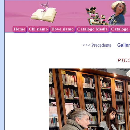
Home
Chi siamo
Dove siamo
Catalogo Media
Catalogo l
<<< Precedente
Galle
PTCO 