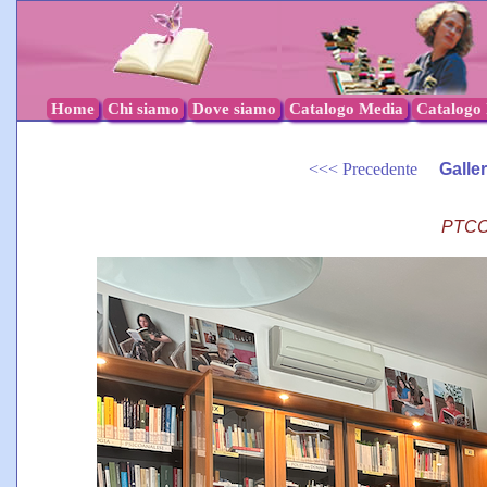
Home
Chi siamo
Dove siamo
Catalogo Media
Catalogo l
<<< Precedente
Galle
PTCO 