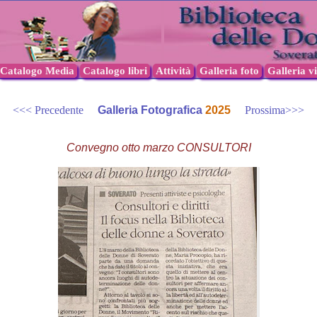
Catalogo Media
Catalogo libri
Attività
Galleria foto
Galleria v
<<< Precedente
Galleria Fotografica
2025
Prossima>>>
Convegno otto marzo CONSULTORI