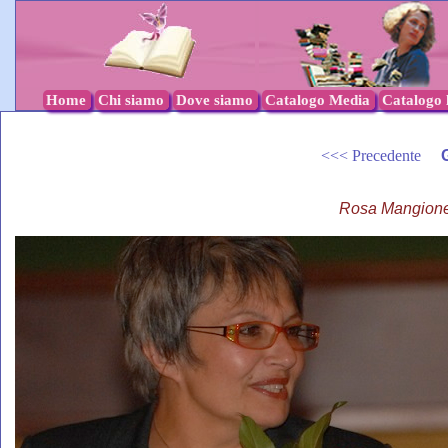
Home
Chi siamo
Dove siamo
Catalogo Media
Catalogo l
<<< Precedente
Rosa Mangione