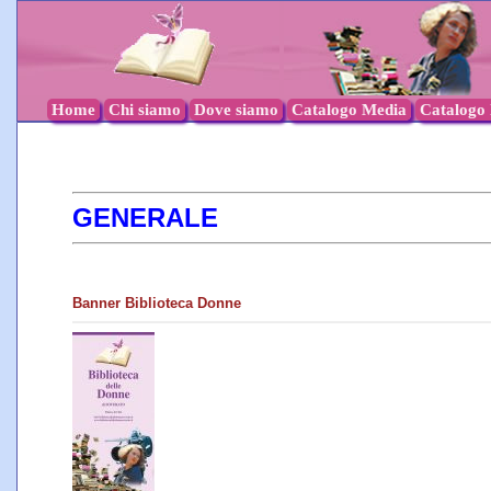
Home
Chi siamo
Dove siamo
Catalogo Media
Catalogo l
GENERALE
Banner Biblioteca Donne