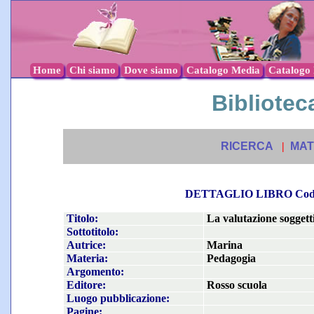
Home
Chi siamo
Dove siamo
Catalogo Media
Catalogo l
Biblioteca
RICERCA
|
MAT
DETTAGLIO LIBRO Co
Titolo:
La valutazione soggett
Sottotitolo:
Autrice:
Marina
Materia:
Pedagogia
Argomento:
Editore:
Rosso scuola
Luogo pubblicazione:
Pagine: