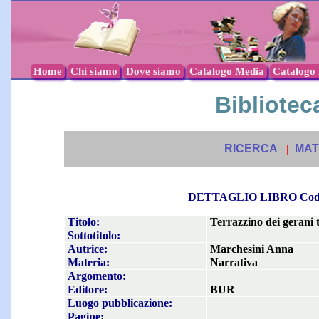
Home
Chi siamo
Dove siamo
Catalogo Media
Catalogo l
Biblioteca
RICERCA
|
MAT
DETTAGLIO LIBRO Co
Titolo:
Terrazzino dei gerani t
Sottotitolo:
Autrice:
Marchesini Anna
Materia:
Narrativa
Argomento:
Editore:
BUR
Luogo pubblicazione:
Pagine: