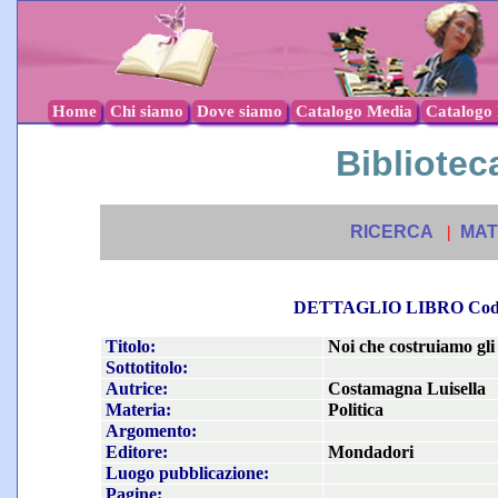
Home
Chi siamo
Dove siamo
Catalogo Media
Catalogo l
Biblioteca
RICERCA
|
MAT
DETTAGLIO LIBRO Co
Titolo:
Noi che costruiamo gli
Sottotitolo:
Autrice:
Costamagna Luisella
Materia:
Politica
Argomento:
Editore:
Mondadori
Luogo pubblicazione:
Pagine: