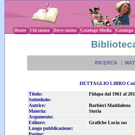
Home
Chi siamo
Dove siamo
Catalogo Media
Catalogo l
Biblioteca
RICERCA
|
MAT
DETTAGLIO LIBRO Co
Titolo:
Fidapa dal 1961 al 2011
Sottotitolo:
Autrice:
Barbieri Maddalena
Materia:
Storia
Argomento:
Editore:
Grafiche Lucia sas
Luogo pubblicazione:
Pagine: