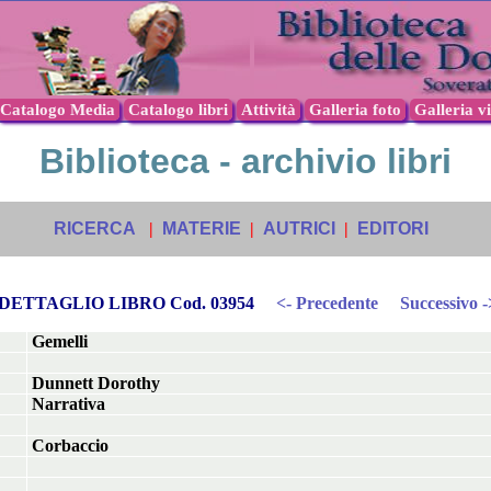
Catalogo Media
Catalogo libri
Attività
Galleria foto
Galleria v
Biblioteca - archivio libri
RICERCA
|
MATERIE
|
AUTRICI
|
EDITORI
DETTAGLIO LIBRO Cod. 03954
<- Precedente
Successivo -
Gemelli
Dunnett Dorothy
Narrativa
Corbaccio