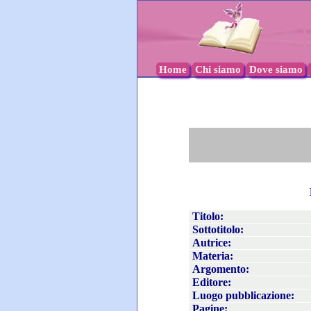
Home
Chi siamo
Dove siamo
Titolo:
Sottotitolo:
Autrice:
Materia:
Argomento:
Editore:
Luogo pubblicazione:
Pagine: