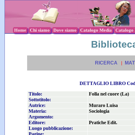
Home
Chi siamo
Dove siamo
Catalogo Media
Catalogo l
Biblioteca
RICERCA
|
MAT
DETTAGLIO LIBRO Co
Titolo:
Folla nel cuore (La)
Sottotitolo:
Autrice:
Muraro Luisa
Materia:
Sociologia
Argomento:
Editore:
Pratiche Edit.
Luogo pubblicazione:
Pagine: