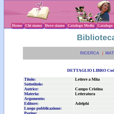
Home
Chi siamo
Dove siamo
Catalogo Media
Catalogo l
Biblioteca
RICERCA
|
MAT
DETTAGLIO LIBRO Co
Titolo:
Lettere a Mita
Sottotitolo:
Autrice:
Campo Cristina
Materia:
Letteratura
Argomento:
Editore:
Adelphi
Luogo pubblicazione:
Pagine: