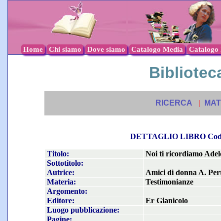
Home
Chi siamo
Dove siamo
Catalogo Media
Catalogo l
Biblioteca
RICERCA
|
MAT
DETTAGLIO LIBRO Co
Titolo:
Noi ti ricordiamo Adel
Sottotitolo:
Autrice:
Amici di donna A. Pert
Materia:
Testimonianze
Argomento:
Editore:
Er Gianicolo
Luogo pubblicazione:
Pagine: