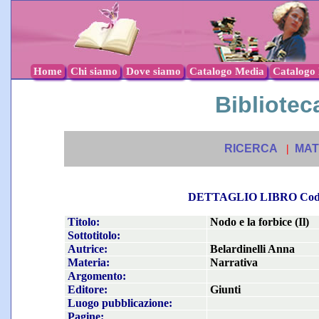
Home
Chi siamo
Dove siamo
Catalogo Media
Catalogo l
Biblioteca
RICERCA
|
MAT
DETTAGLIO LIBRO Co
Titolo:
Nodo e la forbice (Il)
Sottotitolo:
Autrice:
Belardinelli Anna
Materia:
Narrativa
Argomento:
Editore:
Giunti
Luogo pubblicazione:
Pagine: