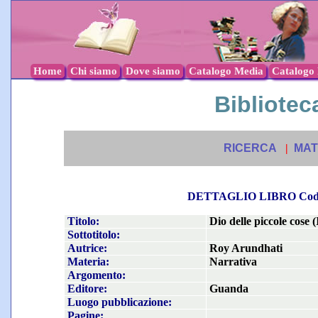
Home
Chi siamo
Dove siamo
Catalogo Media
Catalogo l
Biblioteca
RICERCA
|
MAT
DETTAGLIO LIBRO Co
Titolo:
Dio delle piccole cose (I
Sottotitolo:
Autrice:
Roy Arundhati
Materia:
Narrativa
Argomento:
Editore:
Guanda
Luogo pubblicazione:
Pagine: