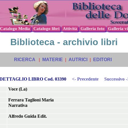
Catalogo Media
Catalogo libri
Attività
Galleria foto
Galleria v
Biblioteca - archivio libri
RICERCA
|
MATERIE
|
AUTRICI
|
EDITORI
DETTAGLIO LIBRO Cod. 03390
<- Precedente
Successivo -
Voce (La)
Ferrara Taglioni Maria
Narrativa
Alfredo Guida Edit.