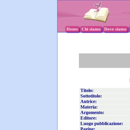
Home
Chi siamo
Dove siamo
Titolo:
Sottotitolo:
Autrice:
Materia:
Argomento:
Editore:
Luogo pubblicazione:
Pagine: