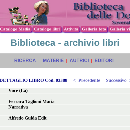
Catalogo Media
Catalogo libri
Attività
Galleria foto
Galleria v
Biblioteca - archivio libri
RICERCA
|
MATERIE
|
AUTRICI
|
EDITORI
DETTAGLIO LIBRO Cod. 03388
<- Precedente
Successivo -
Voce (La)
Ferrara Taglioni Maria
Narrativa
Alfredo Guida Edit.