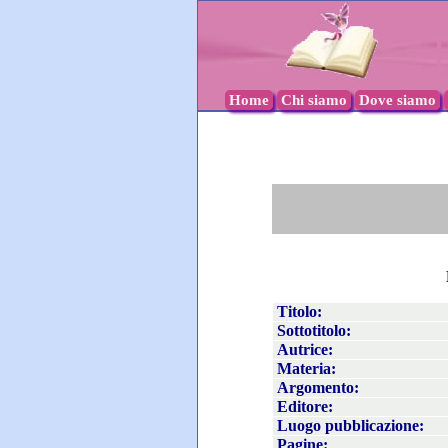
Home
Chi siamo
Dove siamo
Titolo:
Sottotitolo:
Autrice:
Materia:
Argomento:
Editore:
Luogo pubblicazione:
Pagine: