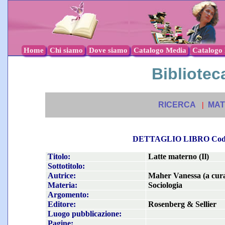
Home
Chi siamo
Dove siamo
Catalogo Media
Catalogo l
Biblioteca
RICERCA
|
MAT
DETTAGLIO LIBRO Co
Titolo:
Latte materno (Il)
Sottotitolo:
Autrice:
Maher Vanessa (a cur
Materia:
Sociologia
Argomento:
Editore:
Rosenberg & Sellier
Luogo pubblicazione:
Pagine: