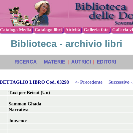
Catalogo Media
Catalogo libri
Attività
Galleria foto
Galleria v
Biblioteca - archivio libri
RICERCA
|
MATERIE
|
AUTRICI
|
EDITORI
DETTAGLIO LIBRO Cod. 03298
<- Precedente
Successivo -
Taxi per Beirut (Un)
Samman Ghada
Narrativa
Jouvence