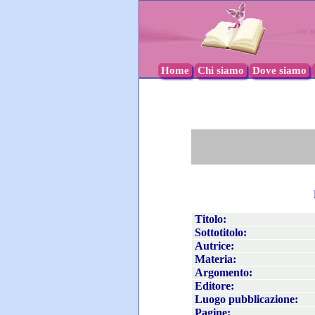
Home
Chi siamo
Dove siamo
Titolo:
Sottotitolo:
Autrice:
Materia:
Argomento:
Editore:
Luogo pubblicazione:
Pagine: