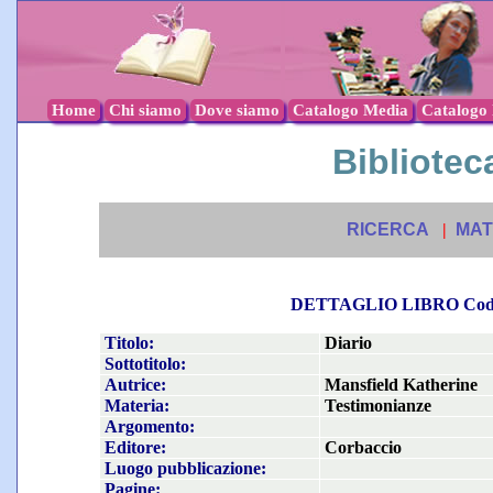
Home
Chi siamo
Dove siamo
Catalogo Media
Catalogo l
Biblioteca
RICERCA
|
MAT
DETTAGLIO LIBRO Co
Titolo:
Diario
Sottotitolo:
Autrice:
Mansfield Katherine
Materia:
Testimonianze
Argomento:
Editore:
Corbaccio
Luogo pubblicazione:
Pagine: