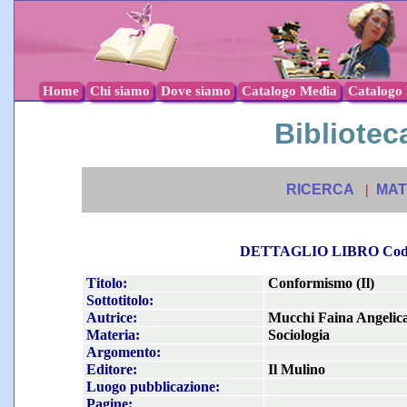
Home
Chi siamo
Dove siamo
Catalogo Media
Catalogo l
Biblioteca
RICERCA
|
MAT
DETTAGLIO LIBRO Co
Titolo:
Conformismo (Il)
Sottotitolo:
Autrice:
Mucchi Faina Angelic
Materia:
Sociologia
Argomento:
Editore:
Il Mulino
Luogo pubblicazione:
Pagine: