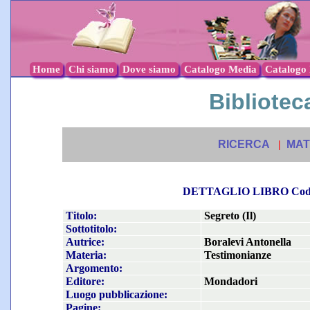
Home
Chi siamo
Dove siamo
Catalogo Media
Catalogo l
Biblioteca
RICERCA
|
MAT
DETTAGLIO LIBRO Co
Titolo:
Segreto (Il)
Sottotitolo:
Autrice:
Boralevi Antonella
Materia:
Testimonianze
Argomento:
Editore:
Mondadori
Luogo pubblicazione:
Pagine: