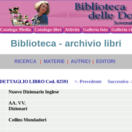
Catalogo Media
Catalogo libri
Attività
Galleria foto
Galleria v
Biblioteca - archivio libri
RICERCA
|
MATERIE
|
AUTRICI
|
EDITORI
DETTAGLIO LIBRO Cod. 02591
<- Precedente
Successivo -
Nuovo Dizionario Inglese
AA. VV.
Dizionari
Collins Mondadori