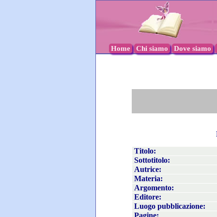
Home
Chi siamo
Dove siamo
Titolo:
Sottotitolo:
Autrice:
Materia:
Argomento:
Editore:
Luogo pubblicazione:
Pagine: