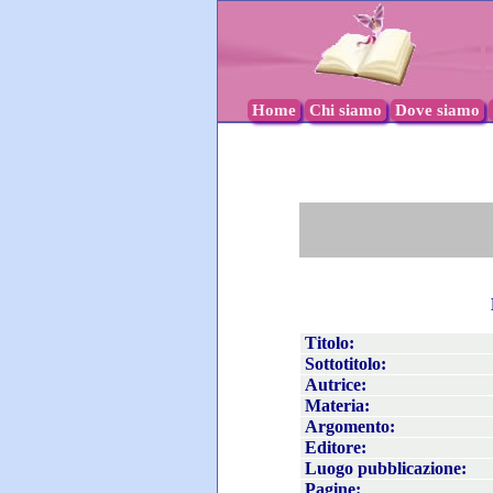
Home
Chi siamo
Dove siamo
Titolo:
Sottotitolo:
Autrice:
Materia:
Argomento:
Editore:
Luogo pubblicazione:
Pagine: