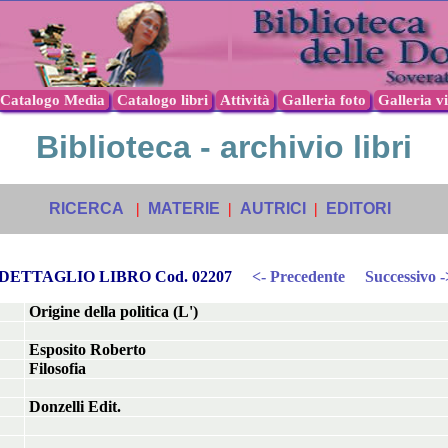
Catalogo Media
Catalogo libri
Attività
Galleria foto
Galleria v
Biblioteca - archivio libri
RICERCA
|
MATERIE
|
AUTRICI
|
EDITORI
DETTAGLIO LIBRO Cod. 02207
<- Precedente
Successivo -
Origine della politica (L')
Esposito Roberto
Filosofia
Donzelli Edit.