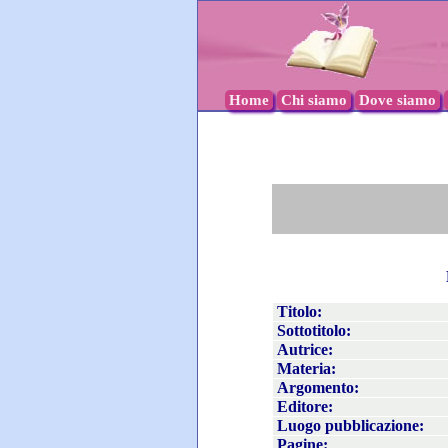
Home
Chi siamo
Dove siamo
Titolo:
Sottotitolo:
Autrice:
Materia:
Argomento:
Editore:
Luogo pubblicazione:
Pagine: