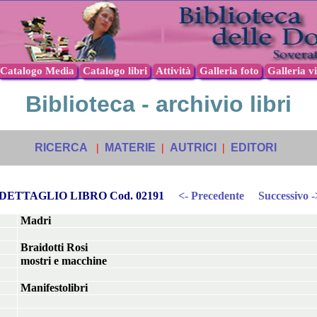
Catalogo Media
Catalogo libri
Attività
Galleria foto
Galleria v
Biblioteca - archivio libri
RICERCA
|
MATERIE
|
AUTRICI
|
EDITORI
DETTAGLIO LIBRO Cod. 02191
<- Precedente
Successivo -
Madri
Braidotti Rosi
mostri e macchine
Manifestolibri