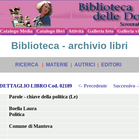
Catalogo Media
Catalogo libri
Attività
Galleria foto
Galleria v
Biblioteca - archivio libri
RICERCA
|
MATERIE
|
AUTRICI
|
EDITORI
DETTAGLIO LIBRO Cod. 02189
<- Precedente
Successivo -
Parole - chiave della politica (Le)
Boella Laura
Politica
Comune di Mantova