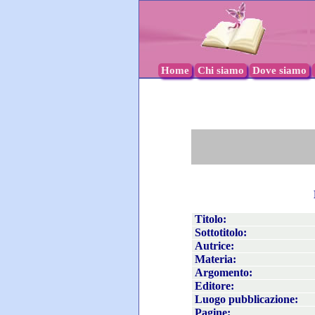
Home
Chi siamo
Dove siamo
Titolo:
Sottotitolo:
Autrice:
Materia:
Argomento:
Editore:
Luogo pubblicazione:
Pagine: