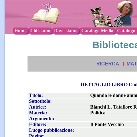
Home
Chi siamo
Dove siamo
Catalogo Media
Catalogo l
Biblioteca
RICERCA
|
MAT
DETTAGLIO LIBRO Co
Titolo:
Quando le donne ammi
Sottotitolo:
Autrice:
Bianchi L. Tatafiore R
Materia:
Politica
Argomento:
Editore:
Il Ponte Vecchio
Luogo pubblicazione:
Pagine: