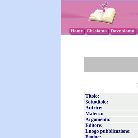
Home
Chi siamo
Dove siamo
Titolo:
Sottotitolo:
Autrice:
Materia:
Argomento:
Editore:
Luogo pubblicazione:
Pagine: