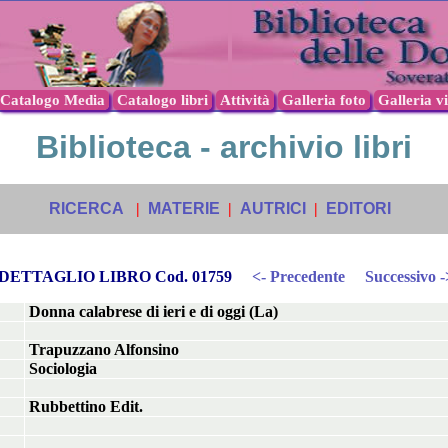
Catalogo Media
Catalogo libri
Attività
Galleria foto
Galleria v
Biblioteca - archivio libri
RICERCA
|
MATERIE
|
AUTRICI
|
EDITORI
DETTAGLIO LIBRO Cod. 01759
<- Precedente
Successivo -
Donna calabrese di ieri e di oggi (La)
Trapuzzano Alfonsino
Sociologia
Rubbettino Edit.