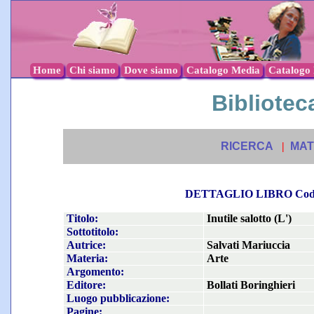
Home
Chi siamo
Dove siamo
Catalogo Media
Catalogo l
Biblioteca
RICERCA
|
MAT
DETTAGLIO LIBRO Co
Titolo:
Inutile salotto (L')
Sottotitolo:
Autrice:
Salvati Mariuccia
Materia:
Arte
Argomento:
Editore:
Bollati Boringhieri
Luogo pubblicazione:
Pagine: