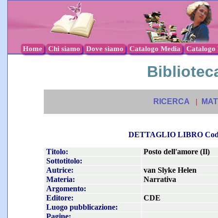
Home
Chi siamo
Dove siamo
Catalogo Media
Catalogo l
Biblioteca
RICERCA
|
MAT
DETTAGLIO LIBRO Co
Titolo:
Posto dell'amore (Il)
Sottotitolo:
Autrice:
van Slyke Helen
Materia:
Narrativa
Argomento:
Editore:
CDE
Luogo pubblicazione:
Pagine: