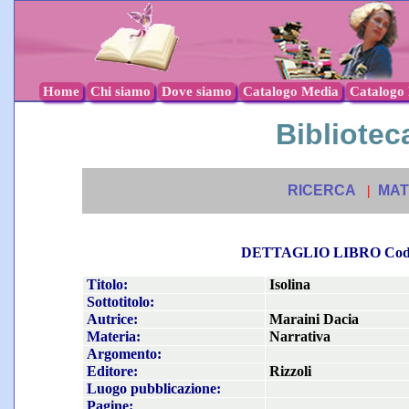
Home
Chi siamo
Dove siamo
Catalogo Media
Catalogo l
Biblioteca
RICERCA
|
MAT
DETTAGLIO LIBRO Co
Titolo:
Isolina
Sottotitolo:
Autrice:
Maraini Dacia
Materia:
Narrativa
Argomento:
Editore:
Rizzoli
Luogo pubblicazione:
Pagine: