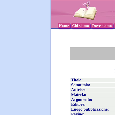
Home
Chi siamo
Dove siamo
Titolo:
Sottotitolo:
Autrice:
Materia:
Argomento:
Editore:
Luogo pubblicazione:
Pagine: