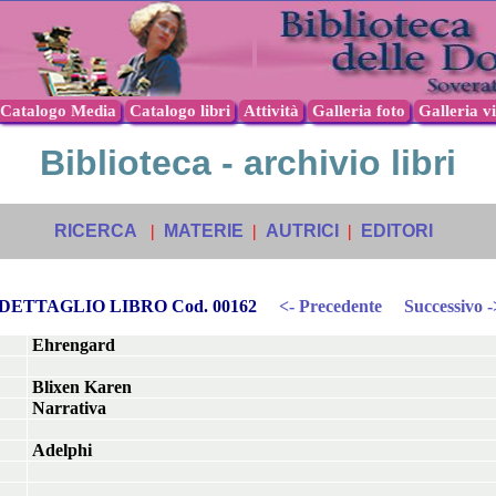
Catalogo Media
Catalogo libri
Attività
Galleria foto
Galleria v
Biblioteca - archivio libri
RICERCA
|
MATERIE
|
AUTRICI
|
EDITORI
DETTAGLIO LIBRO Cod. 00162
<- Precedente
Successivo -
Ehrengard
Blixen Karen
Narrativa
Adelphi