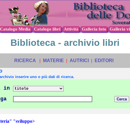
Catalogo Media
Catalogo libri
Attività
Galleria foto
Galleria v
Biblioteca - archivio libri
RICERCA
|
MATERIE
|
AUTRICI
|
EDITORI
o
archivio inserire uno o più dati di ricerca.
 in
nga
ria" "sviluppo>