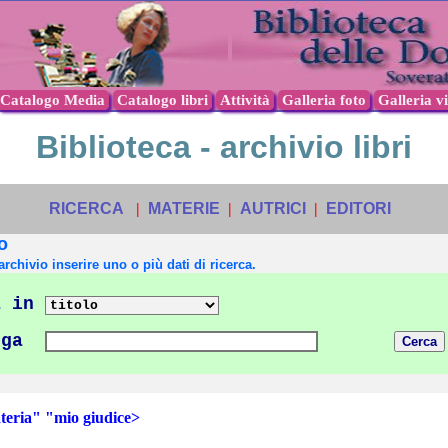
Catalogo Media
Catalogo libri
Attività
Galleria foto
Galleria v
Biblioteca - archivio libri
RICERCA
|
MATERIE
|
AUTRICI
|
EDITORI
o
archivio inserire uno o più dati di ricerca.
 in
nga
ria" "mio giudice>