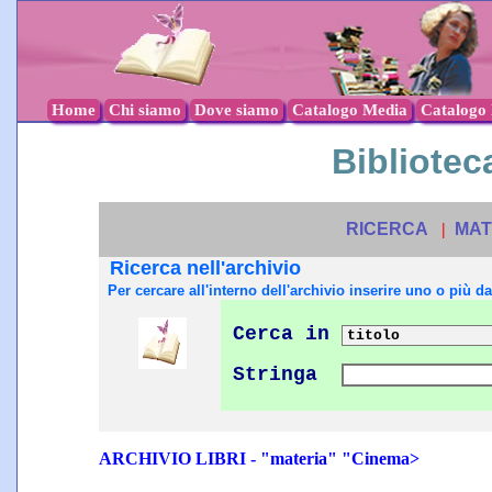
Home
Chi siamo
Dove siamo
Catalogo Media
Catalogo l
Biblioteca
RICERCA
|
MAT
Ricerca nell'archivio
Per cercare all'interno dell'archivio inserire uno o più dat
Cerca in
Stringa
ARCHIVIO LIBRI - "materia" "Cinema>