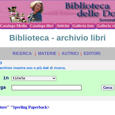
Catalogo Media
Catalogo libri
Attività
Galleria foto
Galleria v
Biblioteca - archivio libri
RICERCA
|
MATERIE
|
AUTRICI
|
EDITORI
o
archivio inserire uno o più dati di ricerca.
 in
nga
ore" "Sperling Paperback>